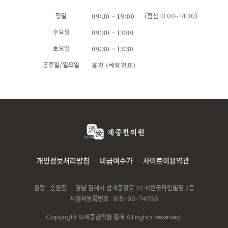
평일
09:30 ~ 19:00
(점심 13:00~ 14:30)
수요일
09:30 ~ 13:00
토요일
09:30 ~ 13:30
공휴일/일요일
휴진 (예약진료)
개인정보처리방침
비급여수가
사이트이용약관
원장 : 손원진
경남 김해시 삼계중앙로 22 서빈굿타임빌딩 2층
사업자등록번호 : 615-90-74756
Copyright ©제중한의원 김해 All rights reserved.