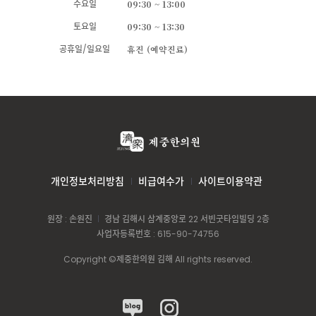
수요일
09:30 ~ 13:00
토요일
09:30 ~ 13:30
공휴일/일요일
휴진 (예약진료)
개인정보처리방침
비급여수가
사이트이용약관
원장 : 손원진
경남 김해시 삼계중앙로 22 서빈굿타임빌딩 2층
사업자등록번호 : 615-90-74756
Copyright ©제중한의원 김해 All rights reserved.