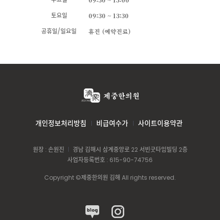
토요일
09:30 ~ 13:30
공휴일/일요일
휴진 (예약진료)
개인정보처리방침
비급여수가
사이트이용약관
원장 : 손원진
경남 김해시 삼계중앙로 22 서빈굿타임빌딩 2층
사업자등록번호 : 615-90-74756
Copyright ©제중한의원 김해 All rights reserved.